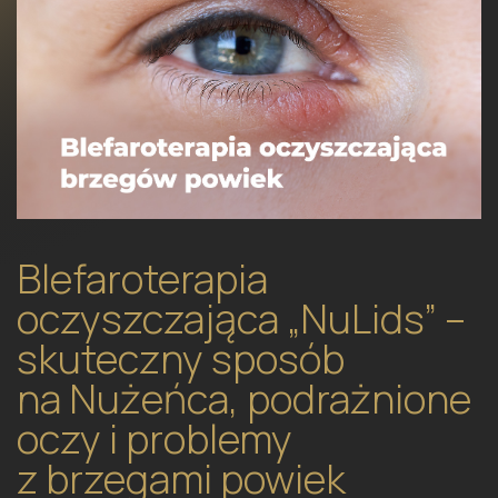
Blefaroterapia
oczyszczająca „NuLids” –
skuteczny sposób
na Nużeńca, podrażnione
oczy i problemy
z brzegami powiek