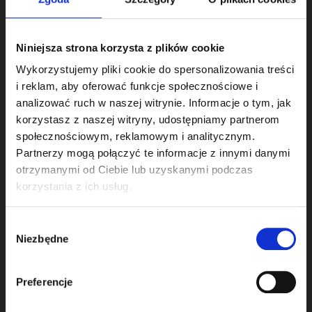
Choć procedura jest bezpieczna, istnieją sytuacje,
Niniejsza strona korzysta z plików cookie
w których należy ją odłożyć.
Wykorzystujemy pliki cookie do spersonalizowania treści
Przeciwwskazania obejmują przede wszystkim stany
i reklam, aby oferować funkcje społecznościowe i
zapalne lub urazy mogące nasilić się po zabiegu.
analizować ruch w naszej witrynie. Informacje o tym, jak
korzystasz z naszej witryny, udostępniamy partnerom
społecznościowym, reklamowym i analitycznym.
• ostre infekcje bakteryjne lub wirusowe oczu
Partnerzy mogą połączyć te informacje z innymi danymi
otrzymanymi od Ciebie lub uzyskanymi podczas
• świeży uraz gałki ocznej lub niedawno wykonany zabieg
korzystania z ich usług.
chirurgiczny
Wybór
Niezbędne
zgody
• aktywna gradówka wymagająca interwencji
Preferencje
• alergia na którykolwiek ze stosowanych preparatów