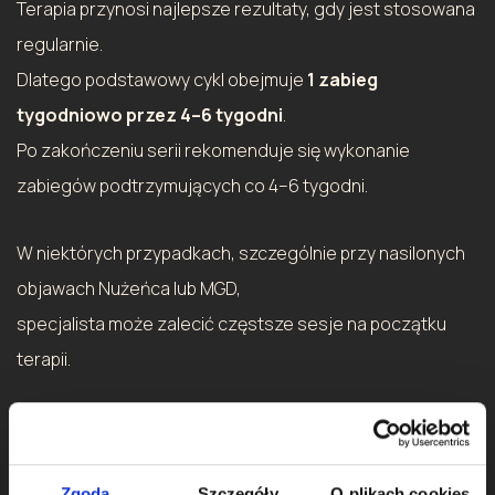
Terapia przynosi najlepsze rezultaty, gdy jest stosowana
regularnie.
Dlatego podstawowy cykl obejmuje
1 zabieg
tygodniowo przez 4–6 tygodni
.
Po zakończeniu serii rekomenduje się wykonanie
zabiegów podtrzymujących co 4–6 tygodni.
W niektórych przypadkach, szczególnie przy nasilonych
objawach Nużeńca lub MGD,
specjalista może zalecić częstsze sesje na początku
terapii.
Przeciwwskazania
do wykonania zabiegu
Zgoda
Szczegóły
O plikach cookies