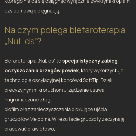
którego nie da się osiągnąć wyłącznie zwykłymi kroplami
czy domową pielęgnacją.
Na czym polega blefaroterapia
„NuLids”?
Blefaroterapia „NuLids” to
specjalistyczny zabieg
oczyszczania brzegów powiek
, który wykorzystuje
technologię oscylacyjnej końcówki SoftTip. Dzięki
precyzyjnym mikroruchom urządzenie usuwa
nagromadzone złogi,
biofilm oraz zanieczyszczenia blokujące ujścia
gruczołów Meiboma. W rezultacie gruczoły zaczynają
pracować prawidłowo,