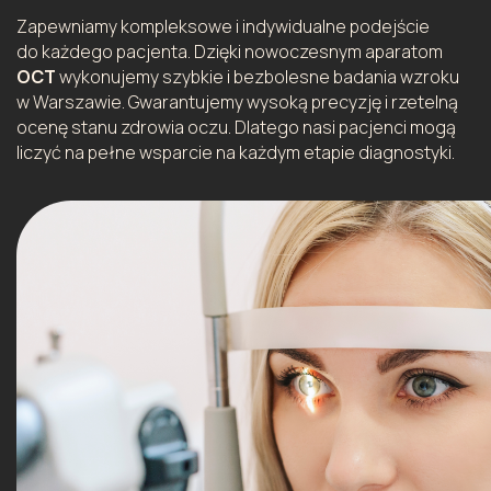
Zapewniamy kompleksowe i indywidualne podejście
do każdego pacjenta. Dzięki nowoczesnym aparatom
OCT
wykonujemy szybkie i bezbolesne badania wzroku
w Warszawie. Gwarantujemy wysoką precyzję i rzetelną
ocenę stanu zdrowia oczu. Dlatego nasi pacjenci mogą
liczyć na pełne wsparcie na każdym etapie diagnostyki.