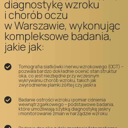
diagnostykę wzroku
i chorób oczu
w Warszawie, wykonując
kompleksowe badania,
jakie jak:
Tomografia siatkówki i nerwu wzrokowego (OCT) –
pozwala bardzo dokładnie ocenić stan struktur
oka, co jest niezbędne przy wczesnym
wykrywaniu chorób wzroku, takich jak
zwyrodnienie plamki żółtej czy jaskra
Badanie ostrości wzroku i pomiar ciśnienia
wewnątrzgałkowego – podstawowe badania,
które umożliwiają szybką diagnostykę jaskry
i monitorowanie zmian w narządzie wzroku