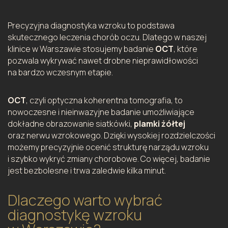
Precyzyjna diagnostyka wzroku to podstawa
skutecznego leczenia chorób oczu. Dlatego w naszej
klinice w Warszawie stosujemy badanie
OCT
, które
pozwala wykrywać nawet drobne nieprawidłowości
na bardzo wczesnym etapie.
OCT
, czyli optyczna koherentna tomografia, to
nowoczesne i nieinwazyjne badanie umożliwiające
dokładne obrazowanie siatkówki,
plamki żółtej
oraz nerwu wzrokowego. Dzięki wysokiej rozdzielczości
możemy precyzyjnie ocenić strukturę narządu wzroku
i szybko wykryć zmiany chorobowe. Co więcej, badanie
jest bezbolesne i trwa zaledwie kilka minut.
Dlaczego warto wybrać
diagnostykę wzroku