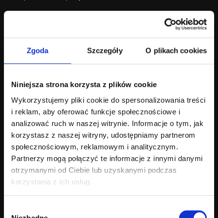
Angiografia fluoresceinowa pozwala wykryć liczne
schorzenia, m.in. retinopatię cukrzycową, zwyrodnienie
plamki żółtej, zakrzepy naczyń siatkówki czy choroby
Zgoda
Szczegóły
O plikach cookies
naczyniówki. To badanie ułatwia także zaplanowanie
skutecznego leczenia oraz ocenę efektów terapii.
Niniejsza strona korzysta z plików cookie
W
Szwedzka Clinic
oferujemy kompleksową
Wykorzystujemy pliki cookie do spersonalizowania treści
diagnostykę wzroku w Warszawie
. Badania
i reklam, aby oferować funkcje społecznościowe i
wykonujemy przy użyciu zaawansowanego sprzętu, co
analizować ruch w naszej witrynie. Informacje o tym, jak
zapewnia wysoką dokładność i szybkie wyniki. Nasi
korzystasz z naszej witryny, udostępniamy partnerom
doświadczeni specjaliści dbają o komfort
i bezpieczeństwo pacjenta na każdym etapie diagnostyki.
społecznościowym, reklamowym i analitycznym.
Dzięki takiemu podejściu możliwe jest szybkie
Partnerzy mogą połączyć te informacje z innymi danymi
rozpoznanie problemów i rozpoczęcie odpowiedniego
otrzymanymi od Ciebie lub uzyskanymi podczas
leczenia, co pozwala chronić wzrok na długie lata.
korzystania z ich usług.
Wybór
Niezbędne