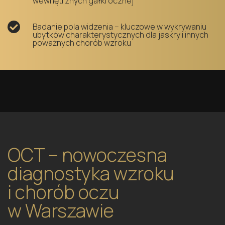
wewnętrznych gałki ocznej
Badanie pola widzenia – kluczowe w wykrywaniu
ubytków charakterystycznych dla jaskry i innych
poważnych chorób wzroku
OCT – nowoczesna
diagnostyka wzroku
i chorób oczu
w Warszawie