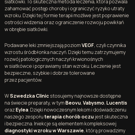
siatkówki. To skuteczna metoda leczenia, która pozwala
zahamować postęp choroby i ograniczyć ryzyko utraty
wzroku. Dzięki tej formie terapii możliwe jest poprawienie
ostrości widzenia oraz ograniczenie rozwoju powikłań
w obrębie siatkówki.
Podawane leki zmniejszają poziom
VEGF
, czyli czynnika
wzrostu śródbłonka naczyń. Dzięki temu zatrzymujemy
rozwój patologicznych naczyń krwionośnych
w siatkówce i poprawiamy stan wzroku. Leczenie jest
bezpieczne, szybkie i dobrze tolerowane
przez pacjentów.
W
Szwedzka Clinic
stosujemy najnowsze dostępne
na świecie preparaty, w tym
Beovu
,
Vabysmo
,
Lucentis
oraz
Eylea
. Dzięki nowoczesnym lekom i doświadczeniu
naszego zespołu
terapia chorób oczu
jest skuteczna
i bezpieczna. Iniekcje są elementem kompleksowej
diagnostyki wzroku w Warszawie
, którą prowadzimy