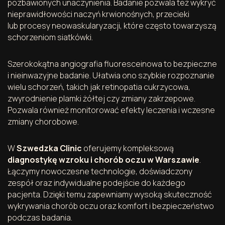
pozbawionych unaczynienia. Badanie pozwala też wykryć
nieprawidłowości naczyń krwionośnych, przecieki
lub procesy neowaskularyzacji, które często towarzyszą
schorzeniom siatkówki.
Szerokokątna angiografia fluoresceinowa to bezpieczne
i nieinwazyjne badanie. Ułatwia ono szybkie rozpoznanie
wielu schorzeń, takich jak retinopatia cukrzycowa,
zwyrodnienie plamki żółtej czy zmiany zakrzepowe.
Pozwala również monitorować efekty leczenia i wczesne
zmiany chorobowe.
W
Szwedzka Clinic
oferujemy kompleksową
diagnostykę wzroku i chorób oczu w Warszawie
.
Łączymy nowoczesne technologie, doświadczony
zespół oraz indywidualne podejście do każdego
pacjenta. Dzięki temu zapewniamy wysoką skuteczność
wykrywania chorób oczu oraz komfort i bezpieczeństwo
podczas badania.