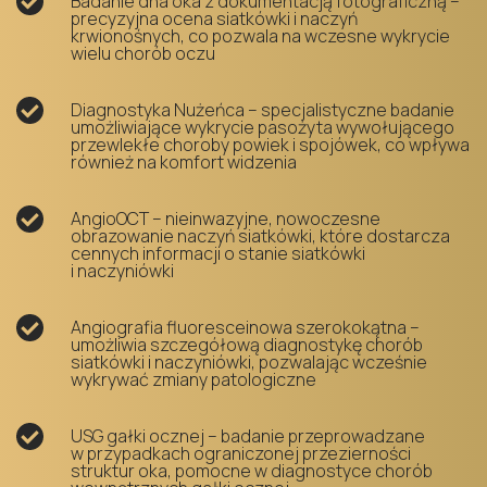
Badanie dna oka z dokumentacją fotograficzną –
precyzyjna ocena siatkówki i naczyń
krwionośnych, co pozwala na wczesne wykrycie
wielu chorób oczu
Diagnostyka Nużeńca – specjalistyczne badanie
umożliwiające wykrycie pasożyta wywołującego
przewlekłe choroby powiek i spojówek, co wpływa
również na komfort widzenia
AngioOCT – nieinwazyjne, nowoczesne
obrazowanie naczyń siatkówki, które dostarcza
cennych informacji o stanie siatkówki
i naczyniówki
Angiografia fluoresceinowa szerokokątna –
umożliwia szczegółową diagnostykę chorób
siatkówki i naczyniówki, pozwalając wcześnie
wykrywać zmiany patologiczne
USG gałki ocznej – badanie przeprowadzane
w przypadkach ograniczonej przezierności
struktur oka, pomocne w diagnostyce chorób