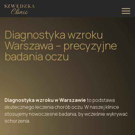
Main Navigation
Diagnostyka wzroku
Warszawa – precyzyjne
badania oczu
Diagnostyka wzroku w Warszawie
to podstawa
skutecznego leczenia chorób oczu. W naszej klinice
stosujemy nowoczesne badania, by wcześnie wykrywać
schorzenia.