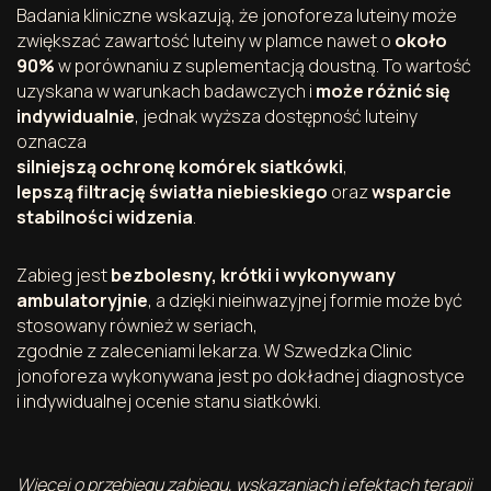
Badania kliniczne wskazują, że jonoforeza luteiny może
zwiększać zawartość luteiny w plamce nawet o
około
90%
w porównaniu z suplementacją doustną. To wartość
uzyskana w warunkach badawczych i
może różnić się
indywidualnie
, jednak wyższa dostępność luteiny
oznacza
silniejszą ochronę komórek siatkówki
,
lepszą filtrację światła niebieskiego
oraz
wsparcie
stabilności widzenia
.
Zabieg jest
bezbolesny, krótki i wykonywany
ambulatoryjnie
, a dzięki nieinwazyjnej formie może być
stosowany również w seriach,
zgodnie z zaleceniami lekarza. W Szwedzka Clinic
jonoforeza wykonywana jest po dokładnej diagnostyce
i indywidualnej ocenie stanu siatkówki.
Więcej o przebiegu zabiegu, wskazaniach i efektach terapii