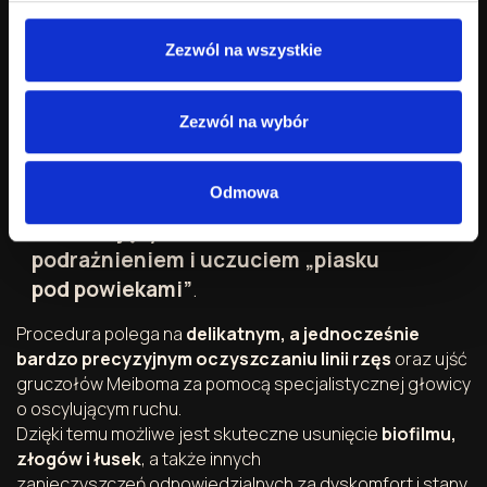
Nużeńcem (Demodex)
,
Zezwól na wszystkie
przewlekłym zapaleniem brzegów powiek
(blepharitis)
,
Zezwól na wybór
dysfunkcją gruczołów Meiboma (MGD)
,
objawami
zespołu suchego oka
wynikającymi
Odmowa
z zaburzeń filmu łzowego,
nawracającym zaczerwienieniem,
podrażnieniem i uczuciem „piasku
pod powiekami”
.
Procedura polega na
delikatnym, a jednocześnie
bardzo precyzyjnym oczyszczaniu linii rzęs
oraz ujść
gruczołów Meiboma za pomocą specjalistycznej głowicy
o oscylującym ruchu.
Dzięki temu możliwe jest skuteczne usunięcie
biofilmu,
złogów i łusek
, a także innych
zanieczyszczeń odpowiedzialnych za dyskomfort i stany