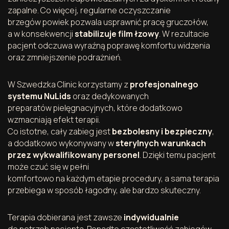
zapalne. Co więcej, regularne oczyszczanie
brzegów powiek pozwala usprawnić pracę gruczołów,
a w konsekwencji
stabilizuje film łzowy
. W rezultacie
pacjent odczuwa wyraźną poprawę komfortu widzenia
oraz zmniejszenie podrażnień.
W Szwedzka Clinic korzystamy z
profesjonalnego
systemu NuLids
oraz dedykowanych
preparatów pielęgnacyjnych, które dodatkowo
wzmacniają efekt terapii.
Co istotne, cały zabieg jest
bezbolesny i bezpieczny
,
a dodatkowo wykonywany w
steryl­nych warunkach
przez wykwalifikowany personel
. Dzięki temu pacjent
może czuć się w pełni
komfortowo na każdym etapie procedury, a sama terapia
przebiega w sposób łagodny, ale bardzo skuteczny.
Terapia dobierana jest zawsze
indywidualnie
do potrzeb pacjenta. Ponadto częstotliwość zabiegów