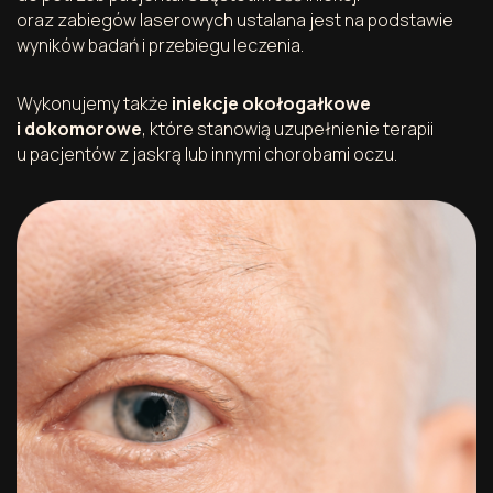
oraz zabiegów laserowych ustalana jest na podstawie
wyników badań i przebiegu leczenia.
Wykonujemy także
iniekcje okołogałkowe
i dokomorowe
, które stanowią uzupełnienie terapii
u pacjentów z jaskrą lub innymi chorobami oczu.