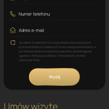
Zezwalam Szwedzka Clinic na przetwarzanie wskazanych
przeze mnie danych osobowych w celu nawiązania kontaktu, w
tym także przesłania mi jednorazowej oferty marketingowej
zgodnie z Polityką prywatności. Potwierdzam, że mam
ukończone 18 lat.
Umów wizytę