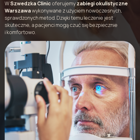
W
Szwedzka Clinic
oferujemy
zabiegi okulistyczne
Warszawa
wykonywane z użyciem nowoczesnych,
sprawdzonych metod. Dzięki temu leczenie jest
skuteczne, a pacjenci mogą czuć się bezpiecznie
i komfortowo.