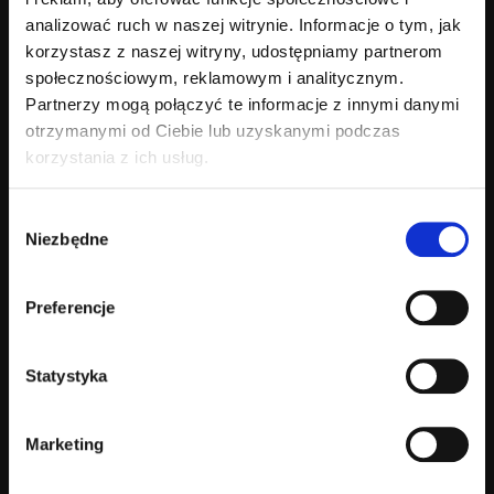
analizować ruch w naszej witrynie. Informacje o tym, jak
korzystasz z naszej witryny, udostępniamy partnerom
społecznościowym, reklamowym i analitycznym.
Partnerzy mogą połączyć te informacje z innymi danymi
Blefaroterapia
otrzymanymi od Ciebie lub uzyskanymi podczas
oczyszczająca „NuLids”
korzystania z ich usług.
Wybór
Niezbędne
zgody
Blefaroterapia oczyszczająca „NuLids”
to
nowoczesna i skuteczna metoda leczenia
Preferencje
oraz pielęgnacji brzegów powiek, wykorzystywana
w terapii chorób powierzchni oka.
Co ważne, sprawdza się ona szczególnie dobrze wtedy,
Statystyka
gdy tradycyjne metody nie dają oczekiwanych efektów.
Dzięki temu zabiegowi pacjenci mogą w końcu pozbyć się
uporczywych dolegliwości, które często
Marketing
utrzymują się miesiącami. Zabieg ten stosujemy przede
wszystkim u pacjentów z: