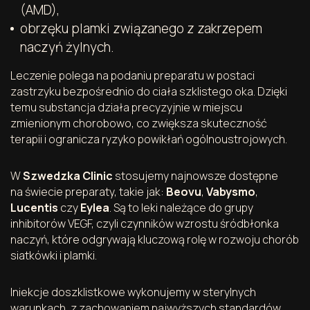
(AMD),
obrzęku plamki związanego z zakrzepem
naczyń żylnych.
Leczenie polega na podaniu preparatu w postaci
zastrzyku bezpośrednio do ciała szklistego oka. Dzięki
temu substancja działa precyzyjnie w miejscu
zmienionym chorobowo, co zwiększa skuteczność
terapii i ogranicza ryzyko powikłań ogólnoustrojowych.
W
Szwedzka Clinic
stosujemy najnowsze dostępne
na świecie preparaty, takie jak:
Beovu
,
Vabysmo
,
Lucentis
czy
Eylea
. Są to leki należące do grupy
inhibitorów VEGF, czyli czynników wzrostu śródbłonka
naczyń, które odgrywają kluczową rolę w rozwoju chorób
siatkówki i plamki.
Iniekcje doszklistkowe wykonujemy w sterylnych
warunkach, z zachowaniem najwyższych standardów