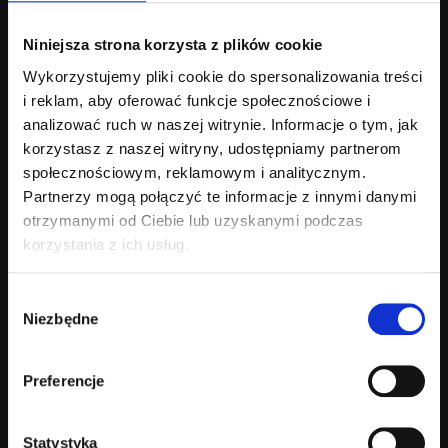
Niniejsza strona korzysta z plików cookie
Wykorzystujemy pliki cookie do spersonalizowania treści
i reklam, aby oferować funkcje społecznościowe i
analizować ruch w naszej witrynie. Informacje o tym, jak
korzystasz z naszej witryny, udostępniamy partnerom
społecznościowym, reklamowym i analitycznym.
Regularne wizyty
Partnerzy mogą połączyć te informacje z innymi danymi
u optometrysty
otrzymanymi od Ciebie lub uzyskanymi podczas
korzystania z ich usług.
Wybór
Systematyczne kontrole u optometrysty pozwalają dbać
Niezbędne
zgody
o zdrowie oczu przez całe życie. Nawet jeśli nie
odczuwasz problemów z widzeniem, badanie wzroku
umożliwia wczesne wykrycie zmian, które mogą rozwijać
Preferencje
się bezobjawowo.
Statystyka