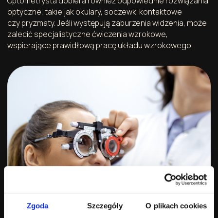
Optometrysta dobiera również odpowiednie rozwiązania
optyczne, takie jak okulary, soczewki kontaktowe
czy pryzmaty. Jeśli występują zaburzenia widzenia, może
zalecić specjalistyczne ćwiczenia wzrokowe,
wspierające prawidłową pracę układu wzrokowego.
Zgoda
Szczegóły
O plikach cookies