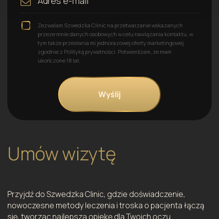
Zezwalam Szwedzka Clinic na przetwarzanie wskazanych
przeze mnie danych osobowych w celu nawiązania kontaktu, w
tym także przesłania mi jednorazowej oferty marketingowej
zgodnie z Polityką prywatności. Potwierdzam, że mam
ukończone 18 lat.
Umów wizytę
Przyjdź do Szwedzka Clinic, gdzie doświadczenie,
nowoczesne metody leczenia i troska o pacjenta łączą
się, tworząc najlepszą opiekę dla Twoich oczu.