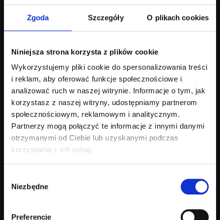
Zgoda
Szczegóły
O plikach cookies
Stale podnosi swoje
kwalifikacje zawodowe
Niniejsza strona korzysta z plików cookie
biorą udział w wielu
Wykorzystujemy pliki cookie do spersonalizowania treści
szkoleniach
i reklam, aby oferować funkcje społecznościowe i
analizować ruch w naszej witrynie. Informacje o tym, jak
i konferencjach w kraju
korzystasz z naszej witryny, udostępniamy partnerom
społecznościowym, reklamowym i analitycznym.
i za granicą.
Partnerzy mogą połączyć te informacje z innymi danymi
otrzymanymi od Ciebie lub uzyskanymi podczas
Wykonuje pełne badanie okulistyczne dorosłych
korzystania z ich usług.
wraz z badaniem OCT, USG gałki ocznej.
Wybór
Niezbędne
zgody
Preferencje