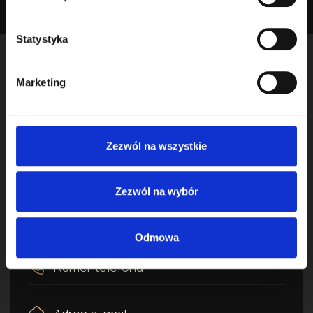
Statystyka
Marketing
881 84 84 84
lub
22 227 02 25
Zezwól na wszystkie
ul. Szwedzka 4, 03-419 Warszawa
Zezwól na wybór
Odmowa